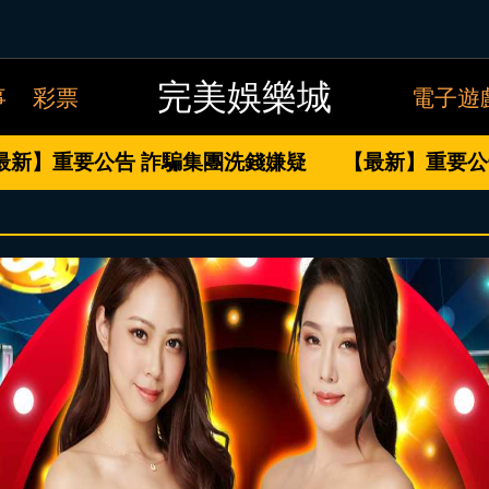
完美娛樂城
事
彩票
電子遊
告 詐騙集團洗錢嫌疑
【最新】重要公告 嚴禁不