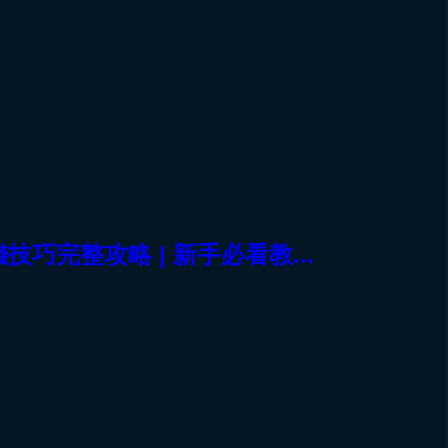
技巧完整攻略 | 新手必看教...