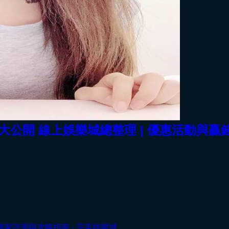
法大公開 線上娛樂城總整理 | 優惠活動與贏錢