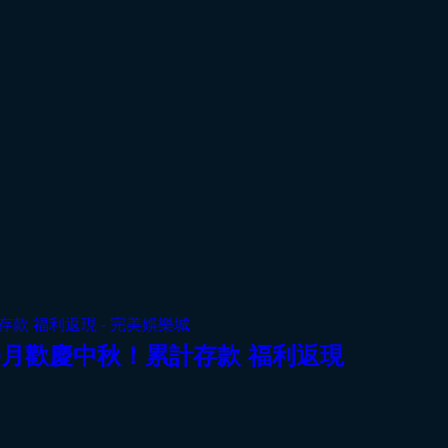
9月歡慶中秋！累計存款 福利返現